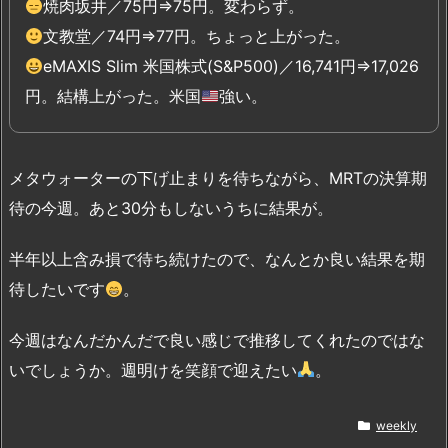
焼肉坂井／75円⇒75円。変わらず。
文教堂／74円⇒77円。ちょっと上がった。
eMAXIS Slim 米国株式(S&P500)／16,741円⇒17,026
円。結構上がった。米国
強い。
メタウォーターの下げ止まりを待ちながら、MRTの決算期
待の今週。あと30分もしないうちに結果が。
半年以上含み損で待ち続けたので、なんとか良い結果を期
待したいです
。
今週はなんだかんだで良い感じで推移してくれたのではな
いでしょうか。週明けを笑顔で迎えたい
。
weekly