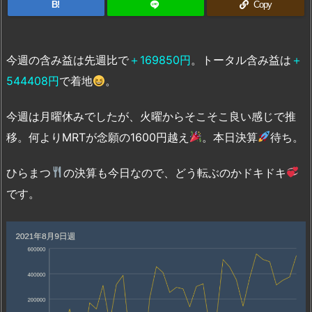
B!
Copy
今週の含み益は先週比で
＋169850円
。トータル含み益は
＋
544408円
で着地
。
今週は月曜休みでしたが、火曜からそこそこ良い感じで推
移。何よりMRTが念願の1600円越え
。本日決算
待ち。
ひらまつ
の決算も今日なので、どう転ぶのかドキドキ
です。