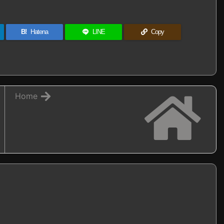
B!
Hatena
LINE
Copy
Home