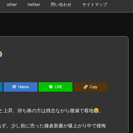
other
twitter
問い合わせ
サイトマップ
B!
Hatena
LINE
Copy
トと上昇。持ち株の方は残念ながら微減で着地
。
きれず。少し前に売った鎌倉新書が爆上がり中で後悔