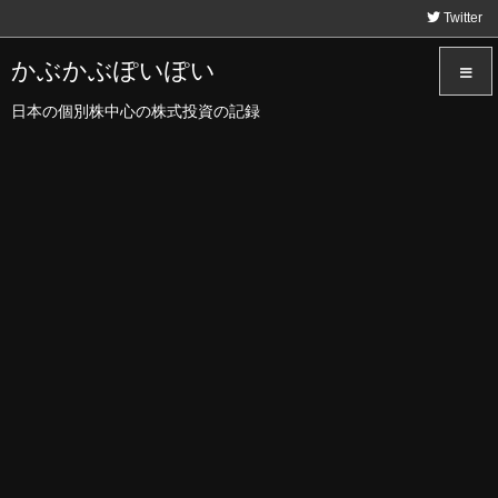
Twitter
かぶかぶぽいぽい
日本の個別株中心の株式投資の記録
メニュ
サイド
前へ
次へ
検索