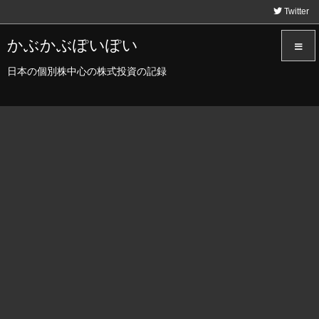
Twitter
かぶかぶぽいぽい
日本の個別株中心の株式投資の記録
メニュ
サイド
前へ
次へ
検索