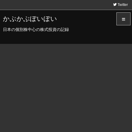
Twitter
かぶかぶぽいぽい
日本の個別株中心の株式投資の記録
メニュ
サイド
前へ
次へ
検索