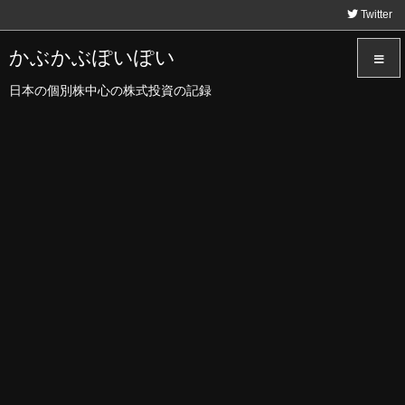
Twitter
かぶかぶぽいぽい
日本の個別株中心の株式投資の記録
メニュ
サイド
前へ
次へ
検索