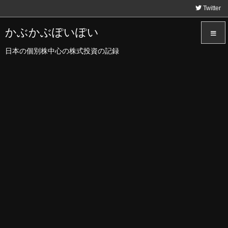
Twitter
かぶかぶぽいぽい
日本の個別株中心の株式投資の記録
メニュ
サイド
前へ
次へ
検索