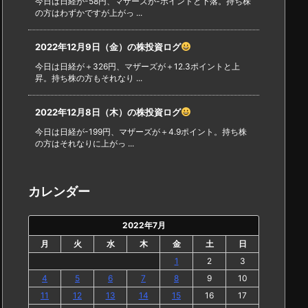
今日は日経が-58円、マザーズが-ポイントと下落。持ち株
の方はわずかですが上がっ ...
2022年12月9日（金）の株投資ログ
今日は日経が＋326円、マザーズが＋12.3ポイントと上
昇。持ち株の方もそれなり ...
2022年12月8日（木）の株投資ログ
今日は日経が-199円、マザーズが＋4.9ポイント。持ち株
の方はそれなりに上がっ ...
カレンダー
2022年7月
月
火
水
木
金
土
日
1
2
3
4
5
6
7
8
9
10
11
12
13
14
15
16
17