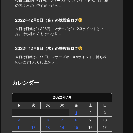
今日は日経が-58円、マザーズが-ポイントと下落。持ち株
の方はわずかですが上がっ ...
2022年12月9日（金）の株投資ログ
今日は日経が＋326円、マザーズが＋12.3ポイントと上
昇。持ち株の方もそれなり ...
2022年12月8日（木）の株投資ログ
今日は日経が-199円、マザーズが＋4.9ポイント。持ち株
の方はそれなりに上がっ ...
カレンダー
2022年7月
月
火
水
木
金
土
日
1
2
3
4
5
6
7
8
9
10
11
12
13
14
15
16
17