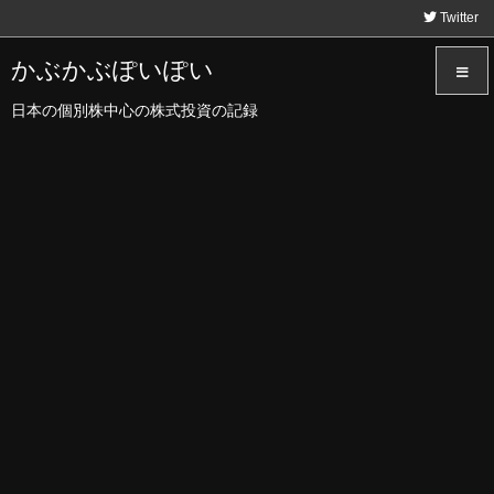
Twitter
かぶかぶぽいぽい
日本の個別株中心の株式投資の記録
メニュ
サイド
前へ
次へ
検索