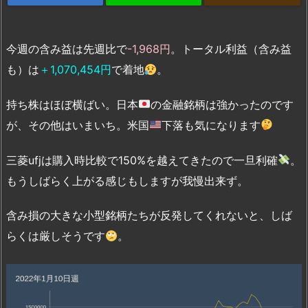
今週の含み益は先週比で
-1,968円
。トータル利益（含み益
も）は
＋1,070,454円
で着地
。
持ち株はほぼ横ばい。日本
の金融銘柄は強かったのです
が、その他はいまいち。米国
下落も気になります
三菱ufjは購入時比較で150%を越えてきたので一旦利確
。
もうしばらく上がる感じもしますが我慢出来ず。
含み損の大きな小型銘柄たちが反発してくれないと、しば
らくは厳しそうです
。