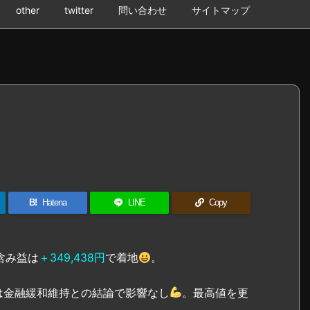
other
twitter
問い合わせ
サイトマップ
B!
Hatena
LINE
Copy
含み益は
＋349,438円
で着地
。
は金融緩和維持との結論で影響なし
。最高値を更