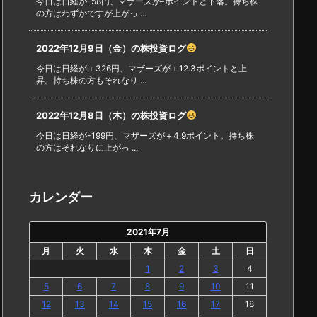
今日は日経が-58円、マザーズが-ポイントと下落。持ち株
の方はわずかですが上がっ ...
2022年12月9日（金）の株投資ログ
今日は日経が＋326円、マザーズが＋12.3ポイントと上
昇。持ち株の方もそれなり ...
2022年12月8日（木）の株投資ログ
今日は日経が-199円、マザーズが＋4.9ポイント。持ち株
の方はそれなりに上がっ ...
カレンダー
2021年7月
月
火
水
木
金
土
日
1
2
3
4
5
6
7
8
9
10
11
12
13
14
15
16
17
18