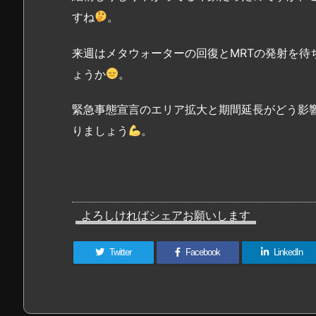
すね
。
来週はメタウォーターの回復とMRTの発射を待
ょうか
。
緊急事態宣言のエリア拡大と期間延長がどう影
りましょう
。
よろしければシェアお願いします
Twitter
Facebook
LinkedIn