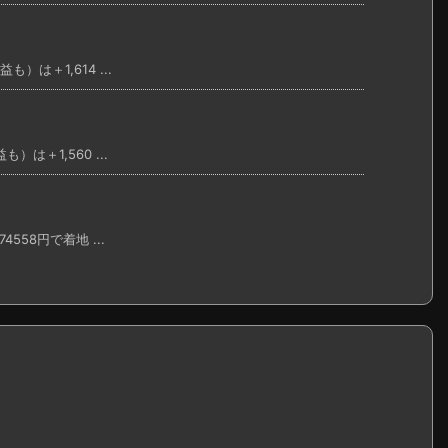
は＋1,614 ...
は＋1,560 ...
58円で着地 ...