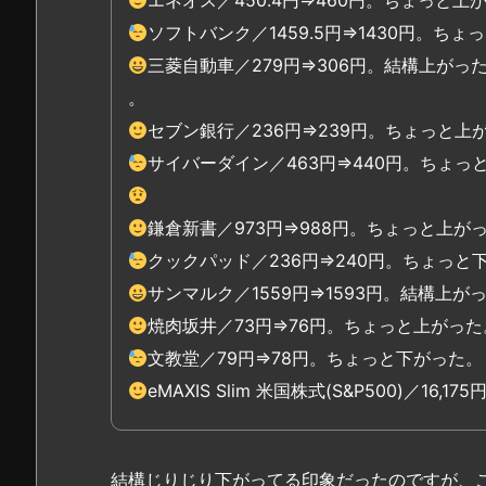
ソフトバンク／1459.5円⇒1430円。ち
三菱自動車／279円⇒306円。結構上がっ
。
セブン銀行／236円⇒239円。ちょっと上
サイバーダイン／463円⇒440円。ちょ
鎌倉新書／973円⇒988円。ちょっと上が
クックパッド／236円⇒240円。ちょっと
サンマルク／1559円⇒1593円。結構上が
焼肉坂井／73円⇒76円。ちょっと上がった
文教堂／79円⇒78円。ちょっと下がった。
eMAXIS Slim 米国株式(S&P500)／16
結構じりじり下がってる印象だったのですが、