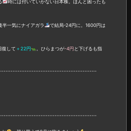
る
時には付いていかない日本株。ほんと困ったも
後半一気にナイアガラ
で結局-24円に。1600円は
回復して
＋22円
。ひらまつが
-4円
と下げるも指