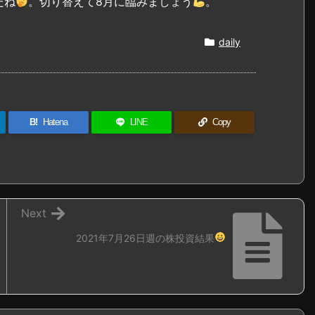
たね
。切り替えて8月に臨みましょう
。
daily
B!
Hatena
LINE
Copy
Next
2021年7月26日週の株投資結果