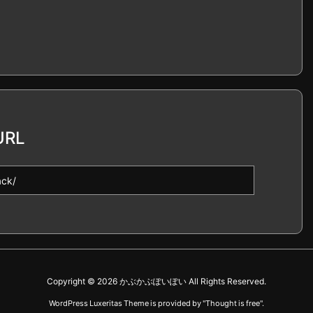
RL
Copyright ©
2026
かぶかぶぽいぽい
All Rights Reserved.
WordPress Luxeritas Theme is provided by "
Thought is free
".