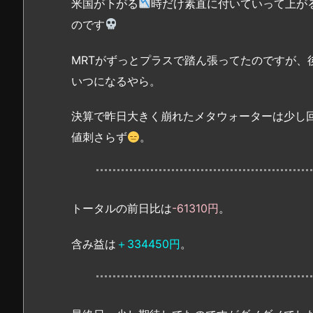
米国が下がる
時だけ素直に付いていって上が
のです
MRTがずっとプラスで踏ん張ってたのですが、
いつになるやら。
決算で昨日大きく崩れたメタウォーターは少し
値刺さらず
。
トータルの前日比は
-61310円
。
含み益は
＋334450円
。