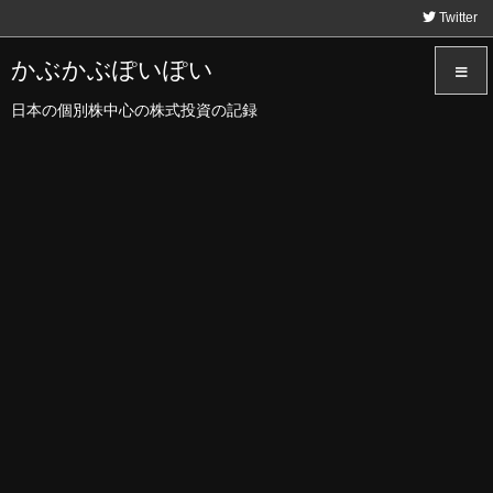
Twitter
かぶかぶぽいぽい
日本の個別株中心の株式投資の記録
メニュ
サイド
前へ
次へ
検索