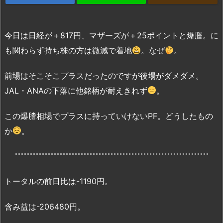
今日は日経が＋817円、マザーズが＋25ポイントと爆謄。に
も関わらず持ち株の方は微減で着地
。なぜ
。
前場はそこそこプラスだったのですが後場がダメダメ。
JAL・ANAの下落に他銘柄が耐えきれず
。
この爆謄相場でプラスに持っていけないPF。どうしたもの
か
。
トータルの前日比は-1190円。
含み益は-206480円。