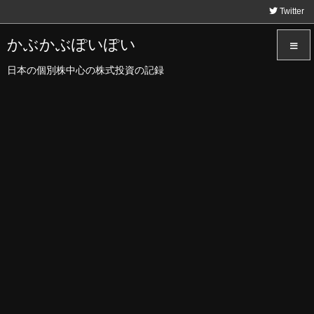
Twitter
かぶかぶぽいぽい
日本の個別株中心の株式投資の記録
メニュ
サイド
前へ
次へ
検索