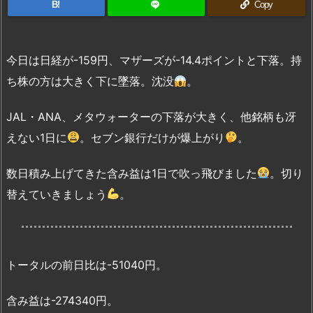
B!
Copy
今日は日経が-159円、マザーズが-14.4ポイントと下落。持
ち株の方は大きく下に墜落。沈没
。
JAL・ANA、メタウォーターの下落が大きく、他銘柄も冴
えない1日に
。セブン銀行だけが爆上がり
。
数日積み上げてきた含み益は1日で吹っ飛びました
。切り
替えていきましょう
。
トータルの前日比は-51040円。
含み益は-274340円。