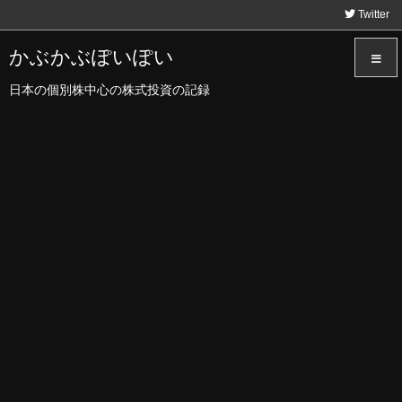
Twitter
かぶかぶぽいぽい
日本の個別株中心の株式投資の記録
メニュ
サイド
前へ
次へ
検索