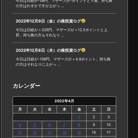
今日は日経が-58円、マザーズが-ポイントと下落。持ち株
の方はわずかですが上がっ ...
2022年12月9日（金）の株投資ログ
今日は日経が＋326円、マザーズが＋12.3ポイントと上
昇。持ち株の方もそれなり ...
2022年12月8日（木）の株投資ログ
今日は日経が-199円、マザーズが＋4.9ポイント。持ち株
の方はそれなりに上がっ ...
カレンダー
2022年4月
月
火
水
木
金
土
日
1
2
3
4
5
6
7
8
9
10
11
12
13
14
15
16
17