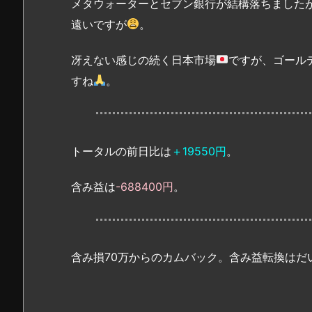
メタウォーターとセブン銀行が結構落ちました
遠いですが
。
冴えない感じの続く日本市場
ですが、ゴール
すね
。
トータルの前日比は
＋19550円
。
含み益は
-688400円
。
含み損70万からのカムバック。含み益転換はだ