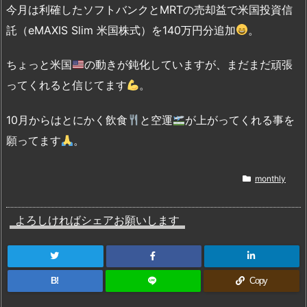
今月は利確したソフトバンクとMRTの売却益で米国投資信
託（eMAXIS Slim 米国株式）を140万円分追加
。
ちょっと米国
の動きが鈍化していますが、まだまだ頑張
ってくれると信じてます
。
10月からはとにかく飲食
と空運
が上がってくれる事を
願ってます
。
monthly
よろしければシェアお願いします
B!
Copy