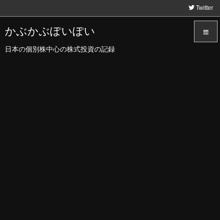
Twitter
かぶかぶぽいぽい
日本の個別株中心の株式投資の記録
メニュ
サイド
前へ
次へ
検索