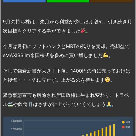
9月の持ち株は、先月から利益が少しだけ増え、引き続き月
次目標をクリアする事ができました
。
今月は月初にソフトバンクとMRTの残りを売却。売却益で
eMAXISSlim米国株式を多めに買い増しました
。
そして鎌倉新書が大きく下落。1400円の時に売っておけば
と後悔・・・先に立たず。上がるのを待ちます
。
緊急事態宣言も解除され岸田政権に生まれ変わり、トラベ
ル
や飲食
はさすがに上がっていくでしょう
。