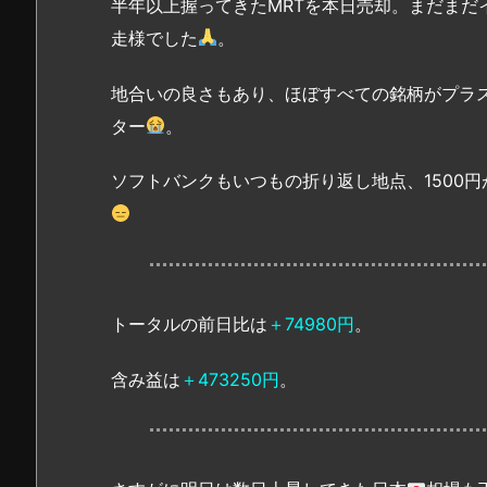
半年以上握ってきたMRTを本日売却。まだまだ
走様でした
。
地合いの良さもあり、ほぼすべての銘柄がプラ
ター
。
ソフトバンクもいつもの折り返し地点、1500
トータルの前日比は
＋74980円
。
含み益は
＋473250円
。