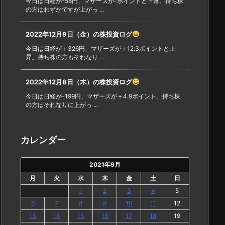
今日は日経が-58円、マザーズが-ポイントと下落。持ち株
の方はわずかですが上がっ ...
2022年12月9日（金）の株投資ログ
今日は日経が＋326円、マザーズが＋12.3ポイントと上
昇。持ち株の方もそれなり ...
2022年12月8日（木）の株投資ログ
今日は日経が-199円、マザーズが＋4.9ポイント。持ち株
の方はそれなりに上がっ ...
カレンダー
2021年9月
月
火
水
木
金
土
日
1
2
3
4
5
6
7
8
9
10
11
12
13
14
15
16
17
18
19