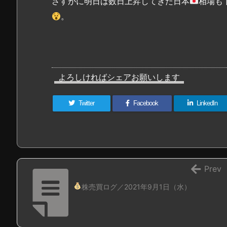
さすがに明日は数日上昇してきた日本
相場も
。
よろしければシェアお願いします
Twitter
Facebook
LinkedIn
Prev
株売買ログ／2021年9月1日（水）