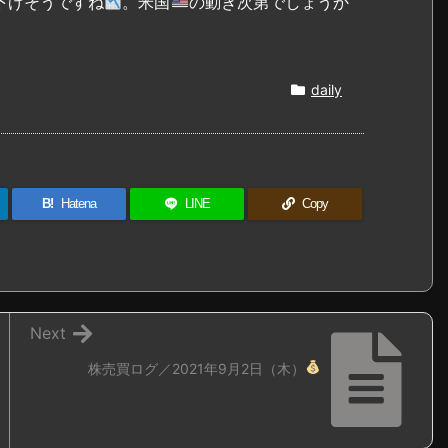
下げそうですね
。米国
の動き次第でしょうか
daily
B!
Hatena
LINE
Copy
Next
株売買ログ／2021年9月2日（木）