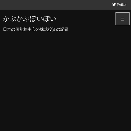
Twitter
かぶかぶぽいぽい
日本の個別株中心の株式投資の記録
メニュ
サイド
前へ
次へ
検索