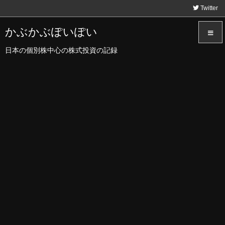
Twitter
かぶかぶぽいぽい
日本の個別株中心の株式投資の記録
メニュ
サイド
前へ
次へ
検索