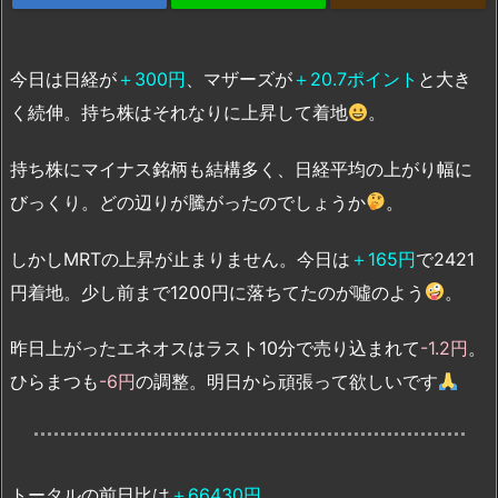
今日は日経が
＋300円
、マザーズが
＋20.7ポイント
と大き
く続伸。持ち株はそれなりに上昇して着地
。
持ち株にマイナス銘柄も結構多く、日経平均の上がり幅に
びっくり。どの辺りが騰がったのでしょうか
。
しかしMRTの上昇が止まりません。今日は
＋165円
で2421
円着地。少し前まで1200円に落ちてたのが噓のよう
。
昨日上がったエネオスはラスト10分で売り込まれて
-1.2円
。
ひらまつも
-6円
の調整。明日から頑張って欲しいです
トータルの前日比は
＋66430円
。