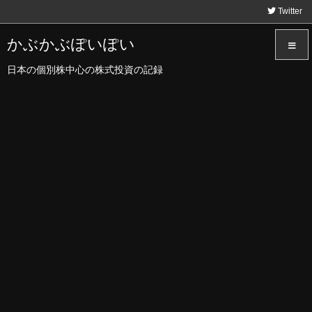
Twitter
かぶかぶぽいぽい
日本の個別株中心の株式投資の記録
メニュ
サイド
前へ
次へ
検索