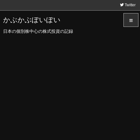
Twitter
かぶかぶぽいぽい
日本の個別株中心の株式投資の記録
メニュ
サイド
前へ
次へ
検索