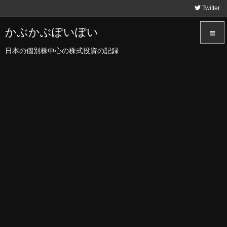
Twitter
かぶかぶぽいぽい
日本の個別株中心の株式投資の記録
メニュ
サイド
前へ
次へ
検索