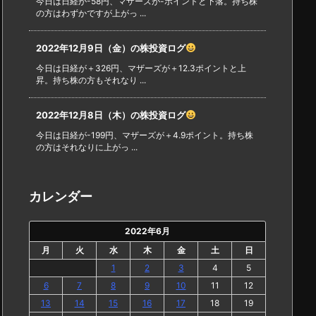
今日は日経が-58円、マザーズが-ポイントと下落。持ち株
の方はわずかですが上がっ ...
2022年12月9日（金）の株投資ログ
今日は日経が＋326円、マザーズが＋12.3ポイントと上
昇。持ち株の方もそれなり ...
2022年12月8日（木）の株投資ログ
今日は日経が-199円、マザーズが＋4.9ポイント。持ち株
の方はそれなりに上がっ ...
カレンダー
2022年6月
月
火
水
木
金
土
日
1
2
3
4
5
6
7
8
9
10
11
12
13
14
15
16
17
18
19