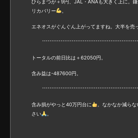
ひらまつが＋9円、JAL・ANAも大きく上に
リカバリー
。
エネオスがぐんぐん上がってますね。大半を売
トータルの前日比は＋62050円。
含み益は-487600円。
含み損がやっと40万円台に
。なかなか減らな
さい
。