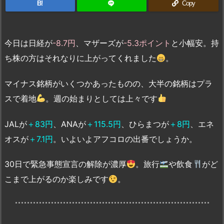
B!
Copy
今日は日経が
-8.7円
、マザーズが
-5.3ポイント
と小幅安。持
ち株の方はそれなりに上がってくれました
。
マイナス銘柄がいくつかあったものの、大半の銘柄はプラ
スで着地
。週の始まりとしては上々です
JALが
＋83円
、ANAが
＋115.5円
、ひらまつが
＋8円
、エネ
オスが
＋7.1円
。いよいよアフコロの出番でしょうか。
30日で緊急事態宣言の解除が濃厚
。旅行
や飲食
がど
こまで上がるのか楽しみです
。