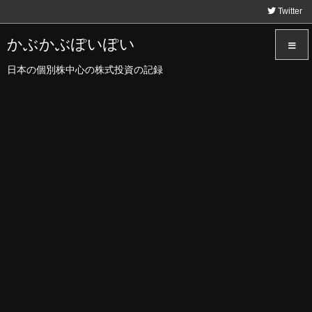
Twitter
かぶかぶぽいぽい
日本の個別株中心の株式投資の記録
メニュ
サイド
前へ
次へ
検索