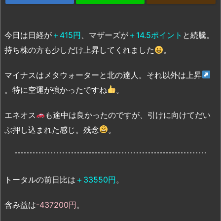
今日は日経が
＋415円
、マザーズが
＋14.5ポイント
と続騰。
持ち株の方も少しだけ上昇してくれました
。
マイナスはメタウォーターと北の達人。それ以外は上昇
。特に空運が強かったですね
。
エネオス
も途中は良かったのですが、引けに向けてだい
ぶ押し込まれた感じ。残念
。
トータルの前日比は
＋33550円
。
含み益は
-437200円
。