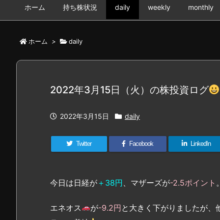
ホーム
持ち株状況
daily
weekly
monthly
ホーム
>
daily
2022年3月15日（火）の株投資ログ
2022年3月15日
daily
Twitter
Facebook
LinkedIn
今日は日経が
＋38円
、マザーズが
-2.5ポイント
エネオス
が
-9.2円
と大きく下がりましたが、