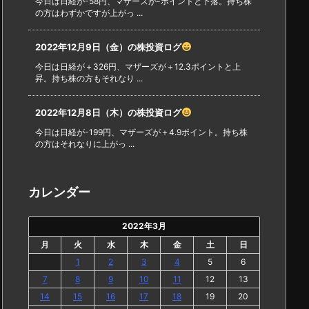
今日は日経が-58円、マザーズが-ポイントと下落。持ち株
の方はわずかですが上がっ ...
2022年12月9日（金）の株投資ログ
今日は日経が＋326円、マザーズが＋12.3ポイントと上
昇。持ち株の方もそれなり ...
2022年12月8日（木）の株投資ログ
今日は日経が-199円、マザーズが＋4.9ポイント。持ち株
の方はそれなりに上がっ ...
カレンダー
2022年3月
月
火
水
木
金
土
日
1
2
3
4
5
6
7
8
9
10
11
12
13
14
15
16
17
18
19
20