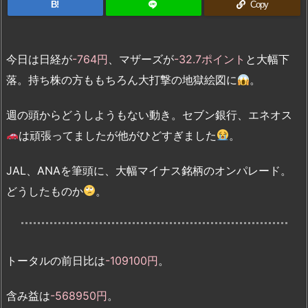
B!
Copy
今日は日経が
-764円
、マザーズが
-32.7ポイント
と大幅下
落。持ち株の方ももちろん大打撃の地獄絵図に
。
週の頭からどうしようもない動き。セブン銀行、エネオス
は頑張ってましたが他がひどすぎました
。
JAL、ANAを筆頭に、大幅マイナス銘柄のオンパレード。
どうしたものか
。
トータルの前日比は
-109100円
。
含み益は
-568950円
。