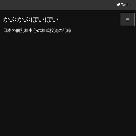
Twitter
かぶかぶぽいぽい
日本の個別株中心の株式投資の記録
メニュ
サイド
前へ
次へ
検索