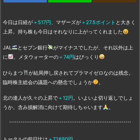
今日は日経が
＋517円
、マザーズが
＋27.5ポイント
と大きく
上昇。持ち株も今日はそれなりに上がってくれました
JAL
とセブン銀行
がマイナスでしたが、それ以外は上
に
。メタウォーターの
＋74円
はびっくり
ひらまつ
が結局押し戻されてプラマイゼロなのは残念。
臨時株主総会の議題への懸念でしょうか
。
北の達人が久々の上昇で
＋12円
。いよいよ切り返しでしょ
うか。含み損解消に向けて期待しちゃいます
。
トータルの前日比は
＋72680円
。