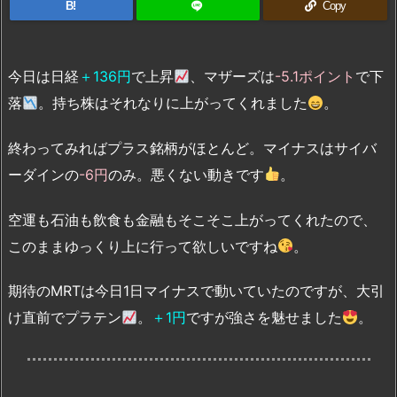
B!
Copy
今日は日経
＋136円
で上昇
、マザーズは
-5.1ポイント
で下
落
。持ち株はそれなりに上がってくれました
。
終わってみればプラス銘柄がほとんど。マイナスはサイバ
ーダインの
-6円
のみ。悪くない動きです
。
空運も石油も飲食も金融もそこそこ上がってくれたので、
このままゆっくり上に行って欲しいですね
。
期待のMRTは今日1日マイナスで動いていたのですが、大引
け直前でプラテン
。
＋1円
ですが強さを魅せました
。