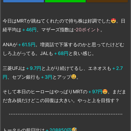
今日はMRTが跳ねてくれたので持ち株は好調でした
。日
経平均は
＋46円
、マザーズ指数は
-20ポイント
。
ANAが
＋61.5円
。増資話で下落するのかと思ってたけどむ
しろ上がってる。JALも
＋68円
と良い感じ。
三菱UFJは
＋9.7円
と上がり続けてるし、エネオスも
＋2.7
円
、セブン銀行も
＋3円
とアップ
。
そして本日のヒーローはやっぱりMRTの
＋97円
。まだま
だ含み損だけどこの回復は大きい。やっと上を目指す？
トータルの前日比は
＋208850円
。