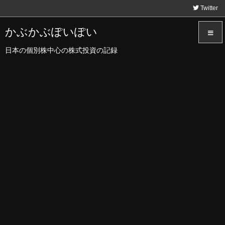
Twitter
かぶかぶぽいぽい
日本の個別株中心の株式投資の記録
メニュ
サイド
前へ
次へ
検索