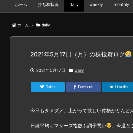
ホーム
持ち株状況
daily
weekly
monthly
ホーム
>
daily
2021年5月17日（月）の株投資ログ
2021年5月17日
daily
Twitter
Facebook
LinkedIn
今日もダメダメ。上がって欲しい銘柄がどんど
日経平均もマザーズ指数も調子悪い
。今週ど