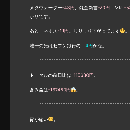
メタウォーター
-43円
、鎌倉新書
-20円
、MRT
-
かりです。
あとエネオス
-1.1円
。じりじり下がってます
。
唯一の光はセブン銀行の
＋4円
かな。
トータルの前日比は
-115680円
。
含み益は
-137450円
。
胃が痛い
。