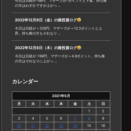
今日は日経が-58円、マザーズが-ポイントと下落。持ち株
の方はわずかですが上がっ ...
2022年12月9日（金）の株投資ログ
今日は日経が＋326円、マザーズが＋12.3ポイントと上
昇。持ち株の方もそれなり ...
2022年12月8日（木）の株投資ログ
今日は日経が-199円、マザーズが＋4.9ポイント。持ち株
の方はそれなりに上がっ ...
カレンダー
2021年5月
月
火
水
木
金
土
日
1
2
3
4
5
6
7
8
9
10
11
12
13
14
15
16