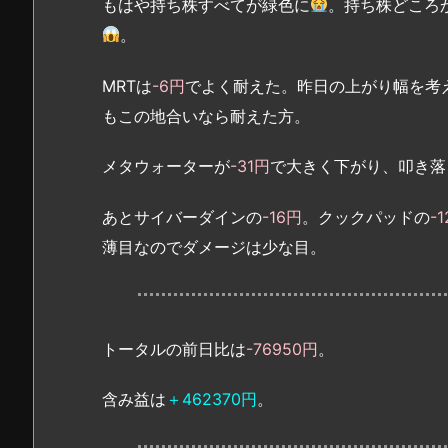
もはや持ち株すべてが緑色に
。持ち株どころ
。
MRTは
-6円
でよく耐えた。昨日の上がり幅を考
もこの地合いなら耐えた方。
メタウォーターが
-31円
で大きく下がり、叩き落
あとサイバーダインの
-16円
。クックパッドの
-
薄目なのでダメージは少な目。
トータルの前日比は
-76950円
。
含み益は
＋462370円
。