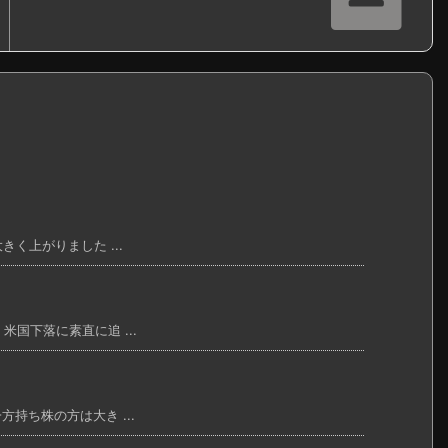
く上がりました ...
米国下落に素直に追 ...
方持ち株の方は大き ...