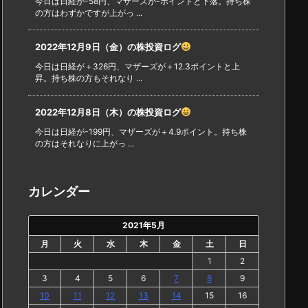
今日は日経が-58円、マザーズが-ポイントと下落。持ち株
の方はわずかですが上がっ ...
2022年12月9日（金）の株投資ログ
今日は日経が＋326円、マザーズが＋12.3ポイントと上
昇。持ち株の方もそれなり ...
2022年12月8日（木）の株投資ログ
今日は日経が-199円、マザーズが＋4.9ポイント。持ち株
の方はそれなりに上がっ ...
カレンダー
2021年5月
月
火
水
木
金
土
日
1
2
3
4
5
6
7
8
9
10
11
12
13
14
15
16