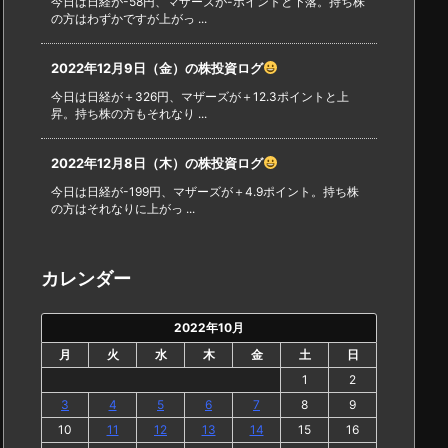
今日は日経が-58円、マザーズが-ポイントと下落。持ち株
の方はわずかですが上がっ ...
2022年12月9日（金）の株投資ログ
今日は日経が＋326円、マザーズが＋12.3ポイントと上
昇。持ち株の方もそれなり ...
2022年12月8日（木）の株投資ログ
今日は日経が-199円、マザーズが＋4.9ポイント。持ち株
の方はそれなりに上がっ ...
カレンダー
2022年10月
月
火
水
木
金
土
日
1
2
3
4
5
6
7
8
9
10
11
12
13
14
15
16