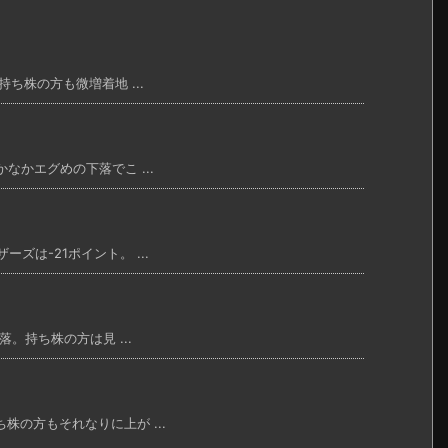
ち株の方も微増着地 ...
なかエグめの下落でこ ...
ズは-21ポイント。 ...
落。持ち株の方は見 ...
株の方もそれなりに上が ...