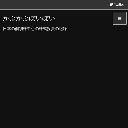
Twitter
かぶかぶぽいぽい
日本の個別株中心の株式投資の記録
メニュ
サイド
前へ
次へ
検索