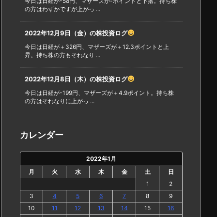
今日は日経が-58円、マザーズが-ポイントと下落。持ち株
の方はわずかですが上がっ ...
2022年12月9日（金）の株投資ログ
今日は日経が＋326円、マザーズが＋12.3ポイントと上
昇。持ち株の方もそれなり ...
2022年12月8日（木）の株投資ログ
今日は日経が-199円、マザーズが＋4.9ポイント。持ち株
の方はそれなりに上がっ ...
カレンダー
2022年1月
月
火
水
木
金
土
日
1
2
3
4
5
6
7
8
9
10
11
12
13
14
15
16