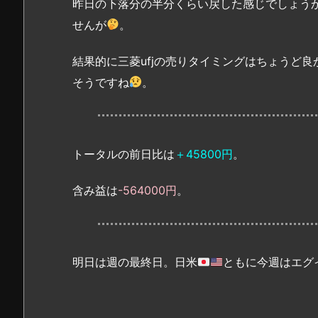
昨日の下落分の半分くらい戻した感じでしょう
せんが
。
結果的に三菱ufjの売りタイミングはちょうど
そうですね
。
トータルの前日比は
＋45800円
。
含み益は
-564000円
。
明日は週の最終日。日米
ともに今週はエグ