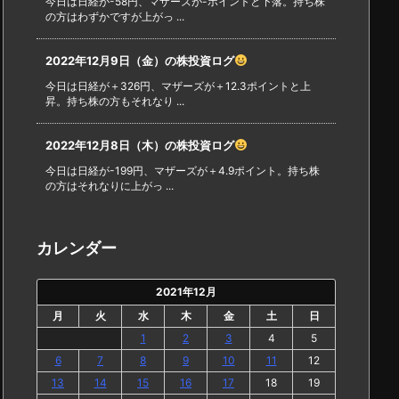
今日は日経が-58円、マザーズが-ポイントと下落。持ち株
の方はわずかですが上がっ ...
2022年12月9日（金）の株投資ログ
今日は日経が＋326円、マザーズが＋12.3ポイントと上
昇。持ち株の方もそれなり ...
2022年12月8日（木）の株投資ログ
今日は日経が-199円、マザーズが＋4.9ポイント。持ち株
の方はそれなりに上がっ ...
カレンダー
2021年12月
月
火
水
木
金
土
日
1
2
3
4
5
6
7
8
9
10
11
12
13
14
15
16
17
18
19