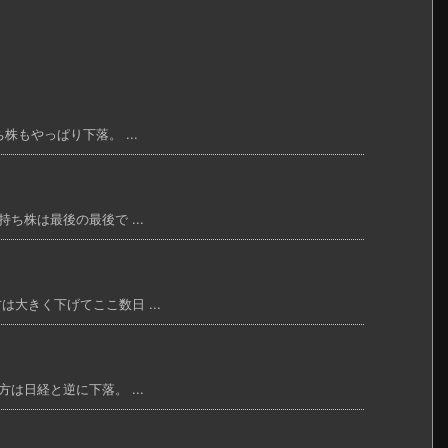
株もやっぱり下落。 ...
ち株は最後の最後で ...
大きく下げてここ数日 ...
は日経と逆に下落。 ...