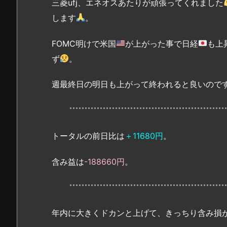
三菱ufj、エネオスあたりが頑張ってくれました
します
。
FOMC明けで米国
が上がった事で日経
も上
ず
。
週最終日の明日も上がって終われると良いので
トータルの前日比は
＋11680円
。
含み益は
-188660円
。
年内に大きくドカンと上げて、きっちり含み損