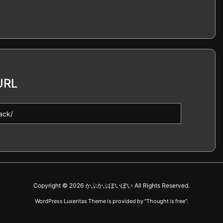
RL
Copyright ©
2026
かぶかぶぽいぽい
All Rights Reserved.
WordPress Luxeritas Theme is provided by "
Thought is free
".