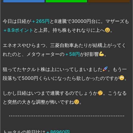
今日は日経が
＋265円
と8連騰で30000円台に。マザーズも
＋8.9ポイント
と上昇。持ち株もそれなりに上へ
。
エネオスやひらまつ、三菱自動車あたりが結構上がってく
れたのと、メタウォーターの
＋58円
が好影響
。
狙ってたヤクルト株は上にいってしまいました
。もう一
段落ちて5000円くらいになったら欲しかったのですが
。
しかし日経はいつまで連騰するのでしょうか
。こうなる
と突然の大きな調整が怖いですね
。
トータルの前日比は
＋86960円
。