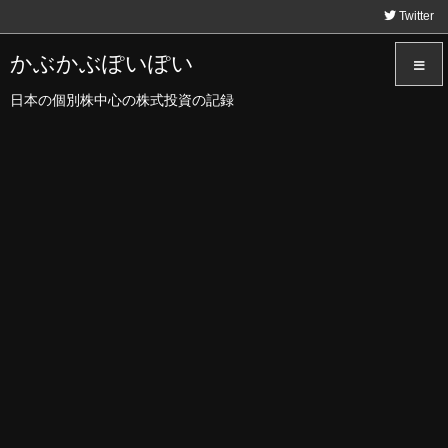
Twitter
かぶかぶぽいぽい
日本の個別株中心の株式投資の記録
メニュ
サイド
前へ
次へ
検索