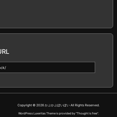
RL
Copyright ©
2026
かぶかぶぽいぽい
All Rights Reserved.
WordPress Luxeritas Theme is provided by "
Thought is free
".