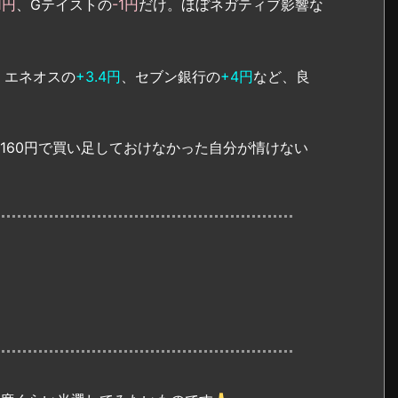
1円
、Gテイストの
-1円
だけ。ほぼネガティブ影響な
、エネオスの
+3.4円
、セブン銀行の
+4円
など、良
週160円で買い足しておけなかった自分が情けない