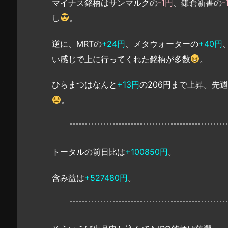
マイナス銘柄はサンマルクの
-1円
、鎌倉新書の
-
し
。
逆に、MRTの
+24円
、メタウォーターの
+40円
い感じで上に行ってくれた銘柄が多数
。
ひらまつはなんと
+13円
の206円まで上昇。先
。
トータルの前日比は
+100850円
。
含み益は
+527480円
。