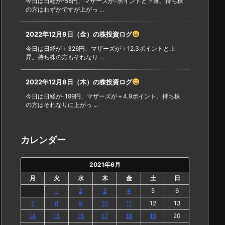
今日は日経が-58円、マザーズが-ポイントと下落。持ち株
の方はわずかですが上がっ ...
2022年12月9日（金）の株投資ログ
今日は日経が＋326円、マザーズが＋12.3ポイントと上
昇。持ち株の方もそれなり ...
2022年12月8日（木）の株投資ログ
今日は日経が-199円、マザーズが＋4.9ポイント。持ち株
の方はそれなりに上がっ ...
カレンダー
2021年6月
月
火
水
木
金
土
日
1
2
3
4
5
6
7
8
9
10
11
12
13
14
15
16
17
18
19
20